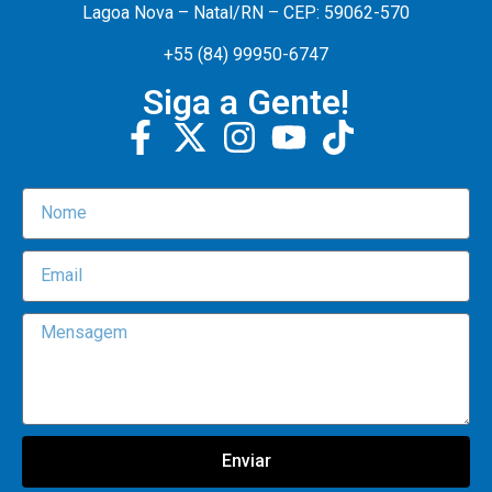
Lagoa Nova – Natal/RN – CEP: 59062-570
+55 (84) 99950-6747
Siga a Gente!
Enviar