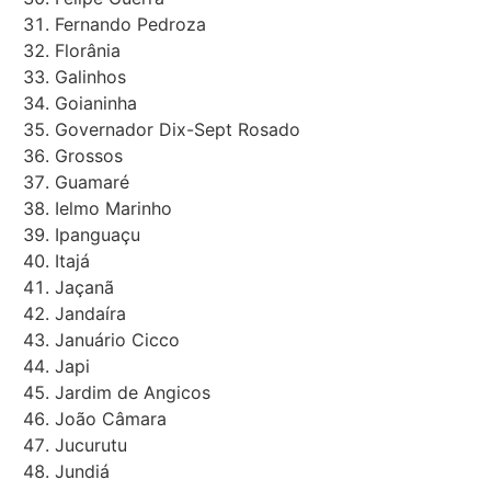
Fernando Pedroza
Florânia
Galinhos
Goianinha
Governador Dix-Sept Rosado
Grossos
Guamaré
Ielmo Marinho
Ipanguaçu
Itajá
Jaçanã
Jandaíra
Januário Cicco
Japi
Jardim de Angicos
João Câmara
Jucurutu
Jundiá