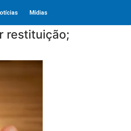
otícias
Mídias
 restituição;