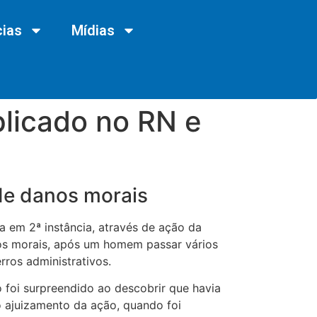
cias
Mídias
licado no RN e
de danos morais
a em 2ª instância, através de ação da
os morais, após um homem passar vários
ros administrativos.
 foi surpreendido ao descobrir que havia
o ajuizamento da ação, quando foi