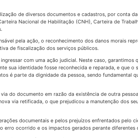
ualização de diversos documentos e cadastros, por conta da 
rteira Nacional de Habilitação (CNH), Carteira de Trabalh
.
onsável pela ação, o reconhecimento dos danos morais rep
iva de fiscalização dos serviços públicos.
 ingressar com uma ação judicial. Neste caso, garantimos q
nte sua identidade fosse reconhecida e reparada, e que o s
ntos é parte da dignidade da pessoa, sendo fundamental q
ª via do documento em razão da existência de outra pessoa
a nova via retificada, o que prejudicou a manutenção dos se
rações documentais e pelos prejuízos enfrentados pelo cid
 erro ocorrido e os impactos gerados perante diferentes ó