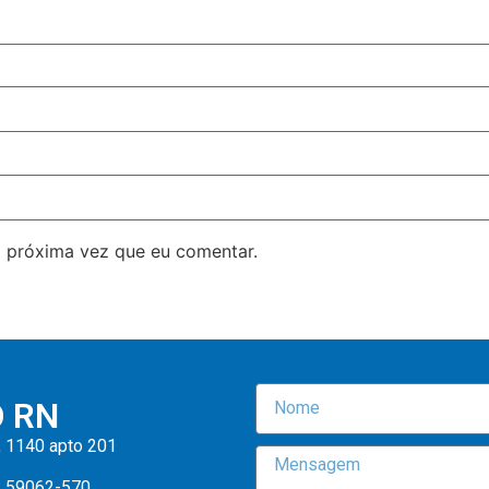
 próxima vez que eu comentar.
O RN
, 1140 apto 201
: 59062-570