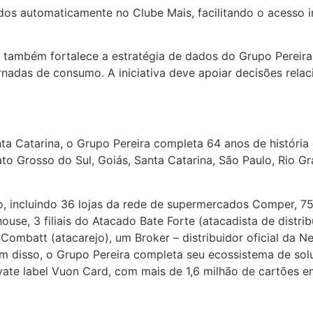
dos automaticamente no Clube Mais, facilitando o acesso i
a também fortalece a estratégia de dados do Grupo Pereir
ornadas de consumo. A iniciativa deve apoiar decisões rel
nta Catarina, o Grupo Pereira completa 64 anos de históri
o Grosso do Sul, Goiás, Santa Catarina, São Paulo, Rio Gra
 incluindo 36 lojas da rede de supermercados Comper, 75 l
use, 3 filiais do Atacado Bate Forte (atacadista de distrib
ombatt (atacarejo), um Broker – distribuidor oficial da Ne
m disso, o Grupo Pereira completa seu ecossistema de soluç
ivate label Vuon Card, com mais de 1,6 milhão de cartões em