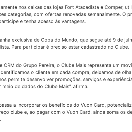
mente nos caixas das lojas Fort Atacadista e Comper, util
tes categorias, com ofertas renovadas semanalmente. O p
participe e tenha acesso às vantagens.
a exclusiva de Copa do Mundo, que segue até 9 de julh
sta. Para participar é preciso estar cadastrado no Clube.
de CRM do Grupo Pereira, o Clube Mais representa um movi
 identificamos o cliente em cada compra, deixamos de olh
os permite desenvolver promoções, serviços e experiência
or meio de dados do Clube Mais”, afirma.
assa a incorporar os benefícios do Vuon Card, potencializ
 preço clube e, ao pagar com o Vuon Card, ainda soma os d
.