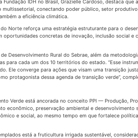
 Fundação IDH no Brasil, Grazielle Cardoso, destaca que
multissetorial, conectando poder público, setor produtivo,
mbém a eficiência climática.
o Norte reforça uma estratégia estruturante para o desenv
 oportunidades concretas de inovação, inclusão social e 
e Desenvolvimento Rural do Sebrae, além da metodologia 
cas para cada um dos 10 territórios do estado. “Esse inst
. Ele converge para ações que visam uma transição justa e
como protagonista dessa agenda de transição verde”, comp
ento Verde está ancorada no conceito PPI — Produção, Pro
to econômico, preservação ambiental e desenvolvimento soc
nômico e social, ao mesmo tempo em que fortalece política
mplados está a fruticultura irrigada sustentável, conside