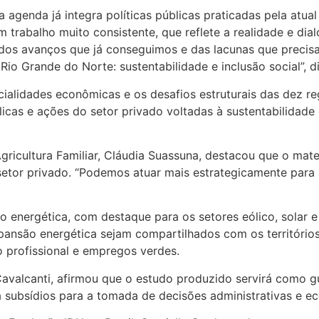
 agenda já integra políticas públicas praticadas pela atua
um trabalho muito consistente, que reflete a realidade e di
o dos avanços que já conseguimos e das lacunas que preci
io Grande do Norte: sustentabilidade e inclusão social”, di
alidades econômicas e os desafios estruturais das dez re
icas e ações do setor privado voltadas à sustentabilidade
gricultura Familiar, Cláudia Suassuna, destacou que o mater
 setor privado. “Podemos atuar mais estrategicamente para 
o energética, com destaque para os setores eólico, solar 
ansão energética sejam compartilhados com os territórios 
o profissional e empregos verdes.
Cavalcanti, afirmou que o estudo produzido servirá como g
ça subsídios para a tomada de decisões administrativas e 