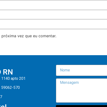
 próxima vez que eu comentar.
O RN
, 1140 apto 201
: 59062-570
47