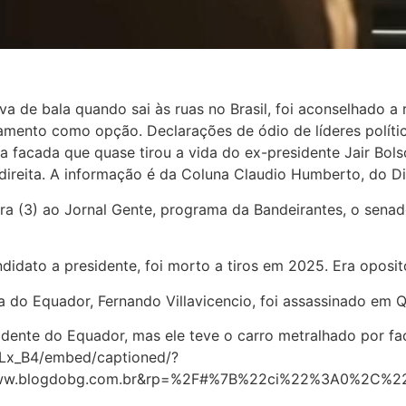
ova de bala quando sai às ruas no Brasil, foi aconselhado a
mento como opção. Declarações de ódio de líderes polític
a facada que quase tirou a vida do ex-presidente Jair Bol
 direita. A informação é da Coluna Claudio Humberto, do Di
ira (3) ao Jornal Gente, programa da Bandeirantes, o sena
didato a presidente, foi morto a tiros em 2025. Era oposit
a do Equador, Fernando Villavicencio, foi assassinado em 
esidente do Equador, mas ele teve o carro metralhado por fa
7Lx_B4/embed/captioned/?
ww.blogdobg.com.br&rp=%2F#%7B%22ci%22%3A0%2C%2