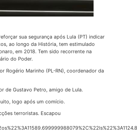
 reforçar sua segurança após Lula (PT) indicar
os, ao longo da História, tem estimulado
sonaro, em 2018. Tem sido recorrente na
ário do Poder.
dor Rogério Marinho (PL-RN), coordenador da
or de Gustavo Petro, amigo de Lula.
Quito, logo após um comício.
cções terroristas. Escapou
2os%22%3A11589.699999988079%2C%22ls%22%3A1124.