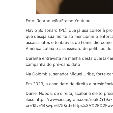
Foto: Reprodução/Frame Youtube
Flavio Bolsonaro (PL), que já usa colete à pr
que deseja sua morte ao mencionar o enforca
assassinatos e tentativas de homicídio como 
América Latina o assassinato de políticos de
Durante entrevista na manhã desta quarta-fe
campanha do pré-candidato
Na Colômbia, senador Miguel Uribe, forte can
Em 2023, o candidato de direita à presidênci
Daniel Noboa, de direita, acabaria eleito pr
ileso.https://www.instagram.com/reel/DYt9a
cr=1&v=14&wp=675&rd=https%3A%2F%2Fw