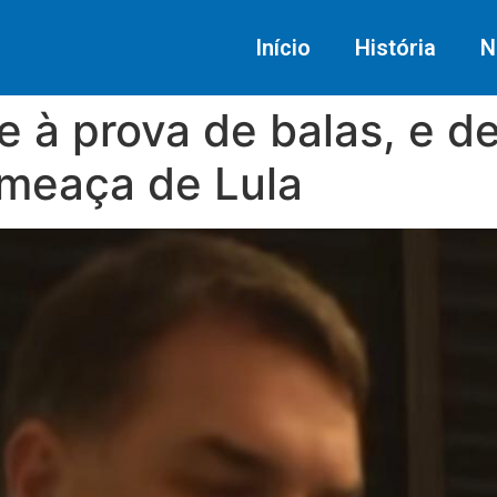
Início
História
N
te à prova de balas, e d
meaça de Lula