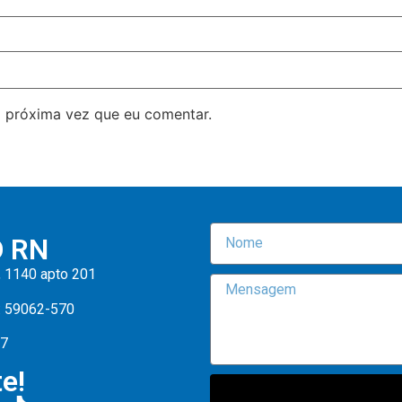
 próxima vez que eu comentar.
O RN
, 1140 apto 201
: 59062-570
47
e!