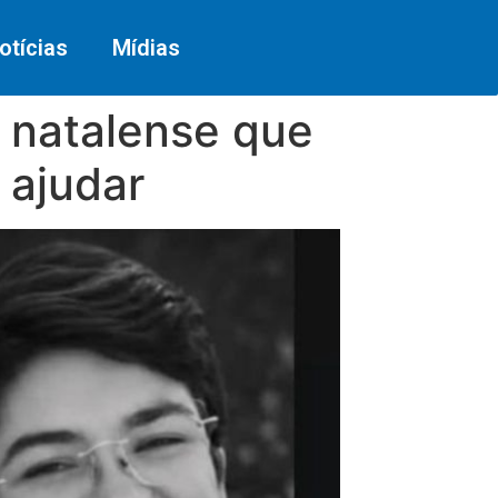
otícias
Mídias
e natalense que
 ajudar