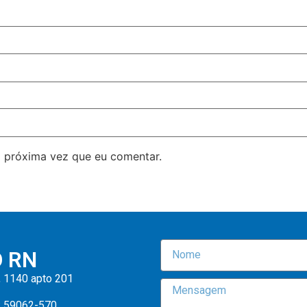
 próxima vez que eu comentar.
O RN
, 1140 apto 201
: 59062-570