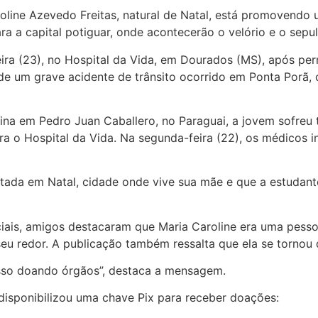
roline Azevedo Freitas, natural de Natal, está promovendo
a a capital potiguar, onde acontecerão o velório e o sepu
feira (23), no Hospital da Vida, em Dourados (MS), após p
de um grave acidente de trânsito ocorrido em Ponta Porã, ci
a em Pedro Juan Caballero, no Paraguai, a jovem sofreu t
ara o Hospital da Vida. Na segunda-feira (22), os médicos 
ltada em Natal, cidade onde vive sua mãe e que a estudante
s, amigos destacaram que Maria Caroline era uma pessoa 
seu redor. A publicação também ressalta que ela se tornou
 isso doando órgãos”, destaca a mensagem.
a disponibilizou uma chave Pix para receber doações: