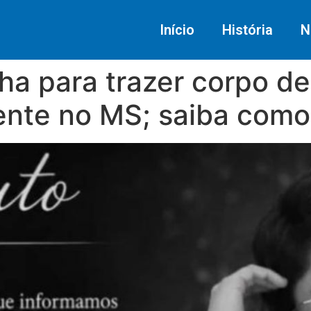
Início
História
N
nha para trazer corpo d
ente no MS; saiba como