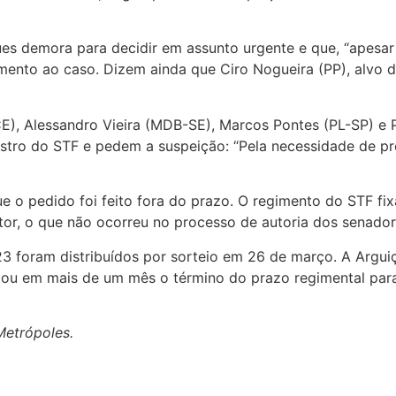
 demora para decidir em assunto urgente e que, “apesar 
mento ao caso. Dizem ainda que Ciro Nogueira (PP), alvo d
E), Alessandro Vieira (MDB-SE), Marcos Pontes (PL-SP) e P
nistro do STF e pedem a suspeição: “Pela necessidade de p
e o pedido foi feito fora do prazo. O regimento do STF fix
tor, o que não ocorreu no processo de autoria dos senador
23 foram distribuídos por sorteio em 26 de março. A Argu
olou em mais de um mês o término do prazo regimental par
Metrópoles.