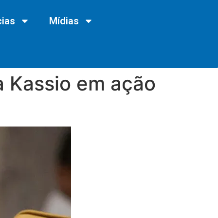
cias
Mídias
ra Kassio em ação