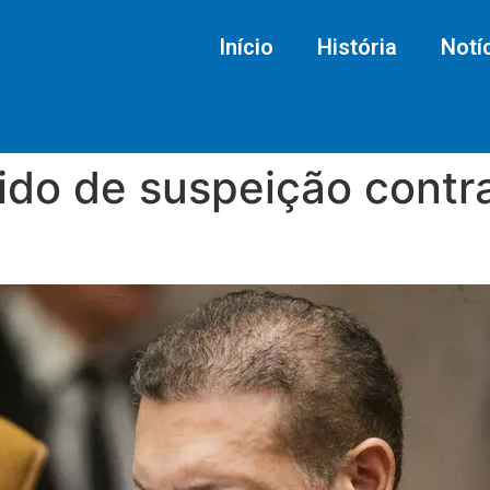
Início
História
Notí
dido de suspeição cont