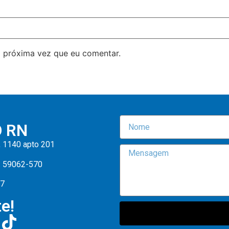
 próxima vez que eu comentar.
O RN
, 1140 apto 201
: 59062-570
47
e!