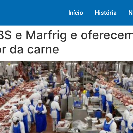
Início
História
N
BS e Marfrig e oferece
r da carne