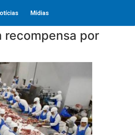
otícias
Mídias
m recompensa por