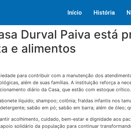
Início
História
N
Casa Durval Paiva está p
za e alimentos
ciedade para contribuir com a manutenção dos atendimento
ógicas, além de suas famílias. A instituição reforça a nec
cionamento diário da Casa, que estão com estoque crítico.
; sabonete líquido; shampoo; colônia; fraldas infantis nos 
; detergente; sabão em pó; sabão em barra; além de óleo; q
ntir acolhimento, cuidado, bem-estar e dignidade aos pac
 apoio solidário da população para continuar transformand