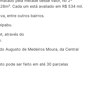
ematado pela metade desse valor, no 2º
,28m². Cada um está avaliado em R$ 534 mil.
va, entre outros bairros.
nipabu.
et, através do
.
cardo Augusto de Medeiros Moura, da Central
to pode ser feito em até 30 parcelas