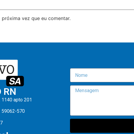
 próxima vez que eu comentar.
O RN
, 1140 apto 201
: 59062-570
47