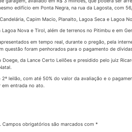
 de garagem, avaliado em R$ 3 milhões, que poderá ser arr
smo edifício em Ponta Negra, na rua da Lagosta, com 56
, Candelária, Capim Macio, Planalto, Lagoa Seca e Lagoa No
m Lagoa Nova e Tirol, além de terrenos no Pitimbu e em Ge
 apresentados em tempo real, durante o pregão, pela intern
 em questão foram penhorados para o pagamento de dívidas
sco Doege, da Lance Certo Leilões e presidido pelo juiz Ri
atal.
2º leilão, com até 50% do valor da avaliação e o pagamen
r em entrada no ato.
.
Campos obrigatórios são marcados com
*