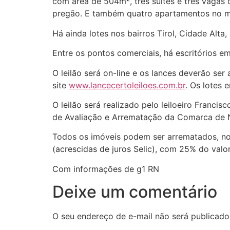
com área de 504m², três suítes e três vagas
pregão. E também quatro apartamentos no me
Há ainda lotes nos bairros Tirol, Cidade Alta
Entre os pontos comerciais, há escritórios e
O leilão será on-line e os lances deverão ser
site
www.lancecertoleiloes.com.br
. Os lotes
O leilão será realizado pelo leiloeiro Franci
de Avaliação e Arrematação da Comarca de N
Todos os imóveis podem ser arrematados, no 
(acrescidas de juros Selic), com 25% do valo
Com informações de g1 RN
Deixe um comentário
O seu endereço de e-mail não será publicado