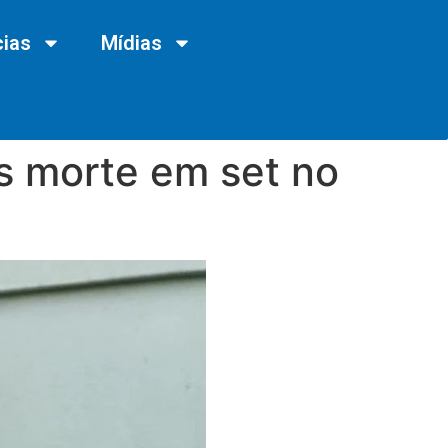
cias
Mídias
s morte em set no