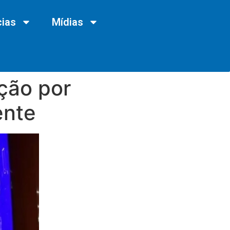
cias
Mídias
ção por
ente