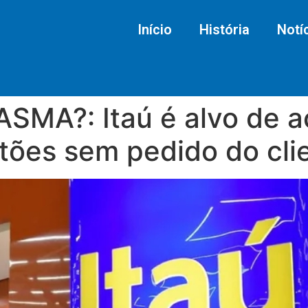
Início
História
Notí
MA?: Itaú é alvo de a
tões sem pedido do cli