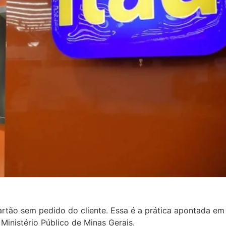
tão sem pedido do cliente. Essa é a prática apontada em u
inistério Público de Minas Gerais.