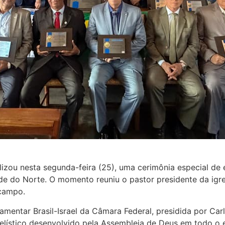
lizou nesta segunda-feira (25), uma cerimônia especial d
 do Norte. O momento reuniu o pastor presidente da igreja
 campo.
mentar Brasil-Israel da Câmara Federal, presidida por Car
ngelístico desenvolvido pela Assembleia de Deus em todo o 