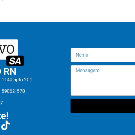
O RN
, 1140 apto 201
: 59062-570
47
e!