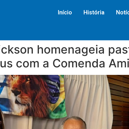
Início
História
Notí
ickson homenageia pas
us com a Comenda Amig