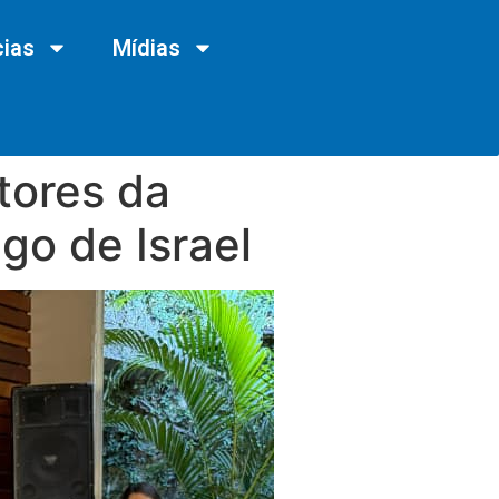
cias
Mídias
tores da
o de Israel