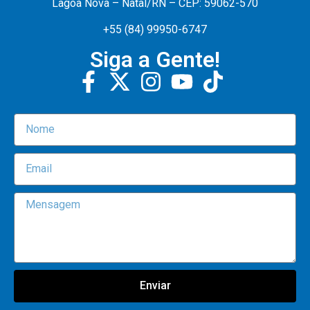
Lagoa Nova – Natal/RN – CEP: 59062-570
+55 (84) 99950-6747
Siga a Gente!
Enviar