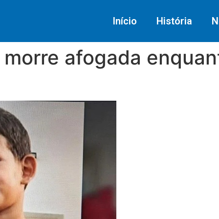
Início
História
N
 morre afogada enquant