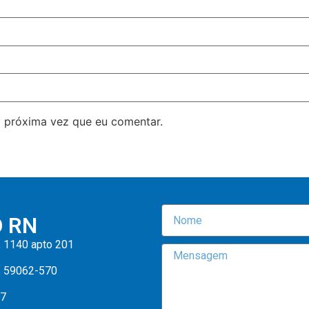
 próxima vez que eu comentar.
O RN
, 1140 apto 201
: 59062-570
47