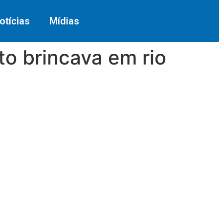
otícias
Mídias
o brincava em rio