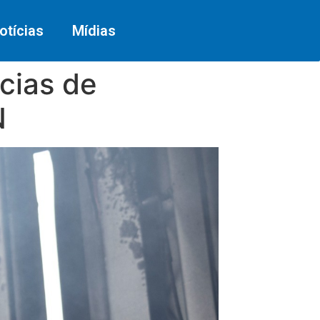
otícias
Mídias
cias de
N