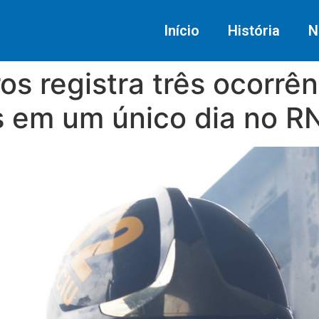
Início
História
N
s registra três ocorrên
 em um único dia no R