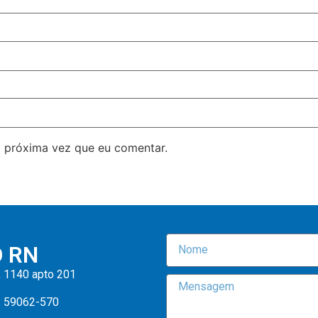
 próxima vez que eu comentar.
O RN
, 1140 apto 201
: 59062-570