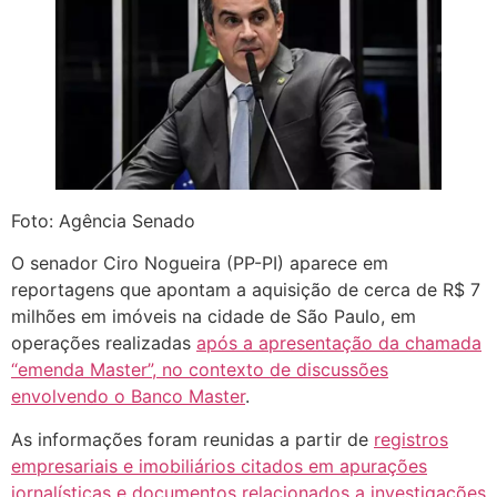
Foto: Agência Senado
O senador Ciro Nogueira (PP-PI) aparece em
reportagens que apontam a aquisição de cerca de R$ 7
milhões em imóveis na cidade de São Paulo, em
operações realizadas
após a apresentação da chamada
“emenda Master”, no contexto de discussões
envolvendo o Banco Master
.
As informações foram reunidas a partir de
registros
empresariais e imobiliários citados em apurações
jornalísticas e documentos relacionados a investigações