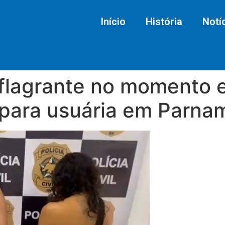
Início
História
Notí
 flagrante no momento 
 para usuária em Parna