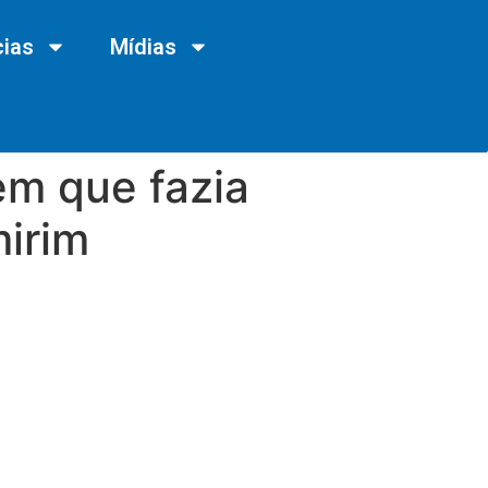
cias
Mídias
em que fazia
mirim