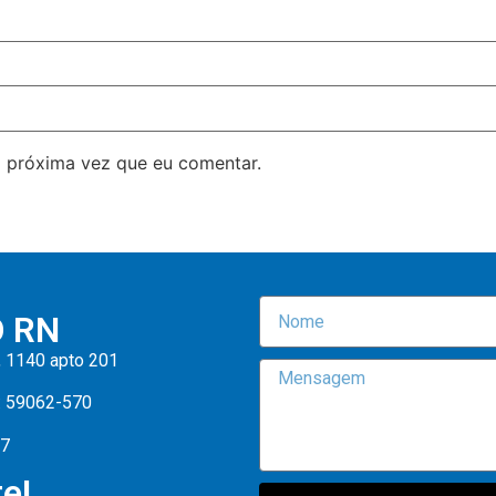
 próxima vez que eu comentar.
O RN
, 1140 apto 201
: 59062-570
47
e!