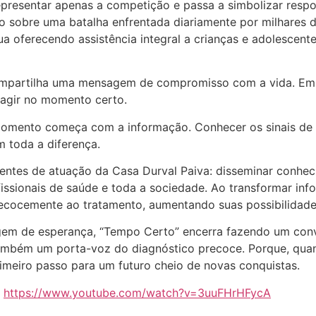
representar apenas a competição e passa a simbolizar resp
sobre uma batalha enfrentada diariamente por milhares de
ua oferecendo assistência integral a crianças e adolescen
mpartilha uma mensagem de compromisso com a vida. Em s
agir no momento certo.
e momento começa com a informação. Conhecer os sinais de
m toda a diferença.
rentes de atuação da Casa Durval Paiva: disseminar conhec
ofissionais de saúde e toda a sociedade. Ao transformar in
ecocemente ao tratamento, aumentando suas possibilidades
em de esperança, “Tempo Certo” encerra fazendo um convi
também um porta-voz do diagnóstico precoce. Porque, quan
rimeiro passo para um futuro cheio de novas conquistas.
:
https://www.youtube.com/watch?v=3uuFHrHFycA