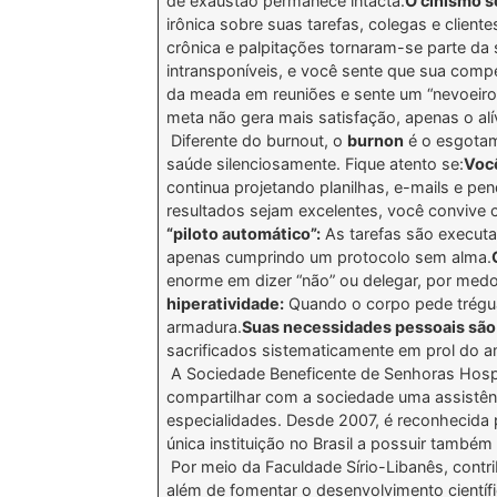
de exaustão permanece intacta.
O cinismo s
irônica sobre suas tarefas, colegas e cliente
crônica e palpitações tornaram-se parte da s
intransponíveis, e você sente que sua comp
da meada em reuniões e sente um “nevoeiro
meta não gera mais satisfação, apenas o al
Diferente do burnout, o
burnon
é o esgotam
saúde silenciosamente. Fique atento se:
Você
continua projetando planilhas, e-mails e pe
resultados sejam excelentes, você convive 
“piloto automático”:
As tarefas são executa
apenas cumprindo um protocolo sem alma.
enorme em dizer “não” ou delegar, por medo
hiperatividade:
Quando o corpo pede trégua,
armadura.
Suas necessidades pessoais são 
sacrificados sistematicamente em prol do am
A Sociedade Beneficente de Senhoras Hospita
compartilhar com a sociedade uma assistên
especialidades. Desde 2007, é reconhecida p
única instituição no Brasil a possuir també
Por meio da Faculdade Sírio-Libanês, contr
além de fomentar o desenvolvimento científi