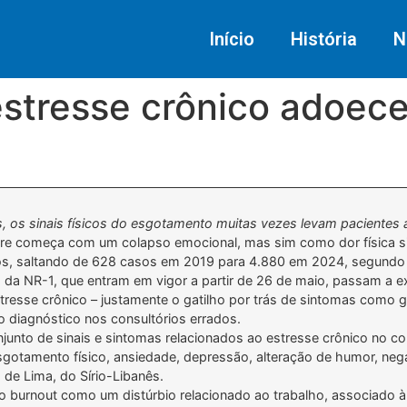
Início
História
N
stresse crônico adoece
s, os sinais físicos do esgotamento muitas vezes levam pacientes 
 começa com um colapso emocional, mas sim como dor física sile
, saltando de 628 casos em 2019 para 4.880 em 2024, segundo 
 da NR-1, que entram em vigor a partir de 26 de maio, passam a e
tresse crônico – justamente o gatilho por trás de sintomas como ga
o diagnóstico nos consultórios errados.
unto de sinais e sintomas relacionados ao estresse crônico no cont
sgotamento físico, ansiedade, depressão, alteração de humor, negat
o de Lima, do Sírio-Libanês.
 o burnout como um distúrbio relacionado ao trabalho, associado