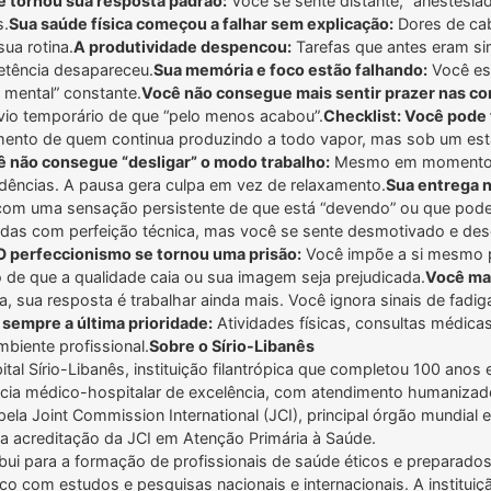
e tornou sua resposta padrão:
Você se sente distante, “anestesia
s.
Sua saúde física começou a falhar sem explicação:
Dores de cab
ua rotina.
A produtividade despencou:
Tarefas que antes eram s
etência desapareceu.
Sua memória e foco estão falhando:
Você es
 mental” constante.
Você não consegue mais sentir prazer nas co
ívio temporário de que “pelo menos acabou”.
Checklist: Você pode
ento de quem continua produzindo a todo vapor, mas sob um est
 não consegue “desligar” o modo trabalho:
Mesmo em momentos d
ndências. A pausa gera culpa em vez de relaxamento.
Sua entrega n
com uma sensação persistente de que está “devendo” ou que poderi
das com perfeição técnica, mas você se sente desmotivado e des
O perfeccionismo se tornou uma prisão:
Você impõe a si mesmo pa
 de que a qualidade caia ou sua imagem seja prejudicada.
Você ma
 sua resposta é trabalhar ainda mais. Você ignora sinais de fadi
sempre a última prioridade:
Atividades físicas, consultas médicas
biente profissional.
Sobre o Sírio-Libanês
l Sírio-Libanês, instituição filantrópica que completou 100 anos 
cia médico-hospitalar de excelência, com atendimento humanizado
ela Joint Commission International (JCI), principal órgão mundial 
m a acreditação da JCI em Atenção Primária à Saúde.
ibui para a formação de profissionais de saúde éticos e preparado
co com estudos e pesquisas nacionais e internacionais. A institu