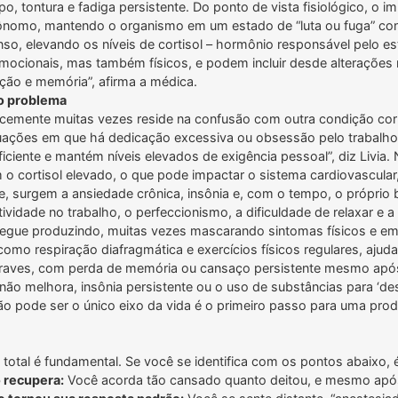
o, tontura e fadiga persistente. Do ponto de vista fisiológico, o 
ônomo, mantendo o organismo em um estado de “luta ou fuga” con
so, elevando os níveis de cortisol – hormônio responsável pelo e
cionais, mas também físicos, e podem incluir desde alterações n
ção e memória”, afirma a médica.
o problema
cocemente muitas vezes reside na confusão com outra condição cor
tuações em que há dedicação excessiva ou obsessão pelo trabalho,
ficiente e mantém níveis elevados de exigência pessoal”, diz Livi
o cortisol elevado, o que pode impactar o sistema cardiovascular
 surgem a ansiedade crônica, insônia e, com o tempo, o próprio 
ividade no trabalho, o perfeccionismo, a dificuldade de relaxar e 
gue produzindo, muitas vezes mascarando sintomas físicos e em
 como respiração diafragmática e exercícios físicos regulares, aju
aves, com perda de memória ou cansaço persistente mesmo após o
não melhora, insônia persistente ou o uso de substâncias para ‘de
ão pode ser o único eixo da vida é o primeiro passo para uma prod
total é fundamental. Se você se identifica com os pontos abaixo, é
 recupera:
Você acorda tão cansado quanto deitou, e mesmo após 