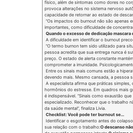
físico, além de sintomas como dores no corp
provoca alterações no sistema nervoso aut
capacidade de retornar ao estado de descan
“Os impactos do burnout não são apenas emo
importantes, como dificuldade de concentra
Quando o excesso de dedicação mascara 
A dificuldade em identificar o burnout pre
“O termo burnon tem sido utilizado para si
pessoa acredita que sua entrega nunca é su
preço. O estado de alerta constante mantém 
comprometer a imunidade. Psicologicamente,
Entre os sinais mais comuns estão a hiperat
devendo mais. Mesmo cansada, a pessoa se
A especialista afirma que práticas simples,
hormônios do estresse. Em quadros mais gr
é indispensável. “Sinais como exaustão que 
especializado. Reconhecer que o trabalho n
da saúde mental”, finaliza Livia.
Checklist: Você pode ter burnout se…
Identificar o esgotamento antes do colapso 
sua relação com o trabalho:
O descanso não