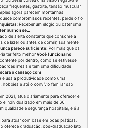
do” ou desenvolveu uma visão negativa e
eça frequentes, gastrite, tensão muscular
imples agora parecem montanhas
quece compromissos recentes, perde o fio
nquistas:
Receber um elogio ou bater uma
 ter burnon se…
ado de alerta constante que consome a
e lazer ou antes de dormir, sua mente
unca parece suficiente:
Por mais que os
a ter feito melhor.
Você funciona no
contente por dentro, como se estivesse
drões irreais e tem uma dificuldade
scara o cansaço com
ga e usa a produtividade como uma
, hobbies e até o convívio familiar são
em 2021, atua diariamente para oferecer e
 e individualizado em mais de 60
em qualidade e segurança hospitalar, e é a
s para atuar com base em boas práticas,
ição oferece graduação, pós-graduação lato