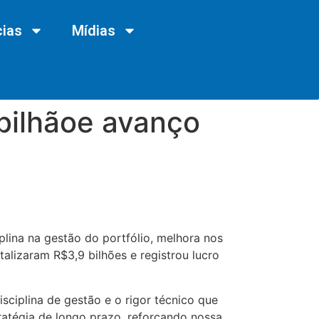
cias
Mídias
 bilhãoe avanço
lina na gestão do portfólio, melhora nos
talizaram R$3,9 bilhões e registrou lucro
ciplina de gestão e o rigor técnico que
atégia de longo prazo, reforçando nossa