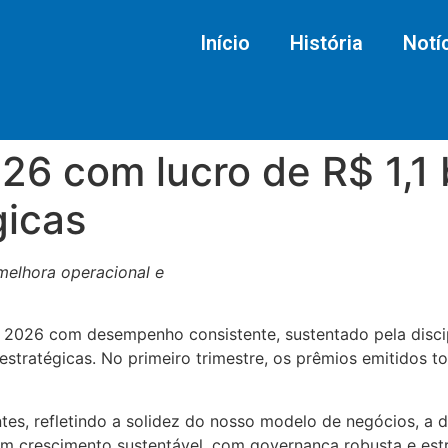
Início
História
Notí
026 com lucro de R$ 1,1
gicas
 melhora operacional e
u 2026 com desempenho consistente, sustentado pela discip
stratégicas. No primeiro trimestre, os prêmios emitidos to
, refletindo a solidez do nosso modelo de negócios, a dis
m crescimento sustentável, com governança robusta e estr