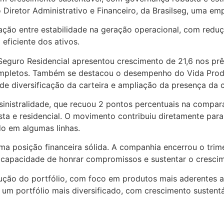
 Diretor Administrativo e Financeiro, da Brasilseg, uma e
nação entre estabilidade na geração operacional, com reduç
eficiente dos ativos.
o Seguro Residencial apresentou crescimento de 21,6 nos p
mpletos. Também se destacou o desempenho do Vida Produto
 de diversificação da carteira e ampliação da presença d
 sinistralidade, que recuou 2 pontos percentuais na comp
ta e residencial. O movimento contribuiu diretamente para 
o em algumas linhas.
ma posição financeira sólida. A companhia encerrou o trim
a capacidade de honrar compromissos e sustentar o cresci
olução do portfólio, com foco em produtos mais aderentes 
m portfólio mais diversificado, com crescimento sustentáv