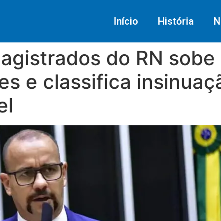
Início
História
N
agistrados do RN sobe 
s e classifica insinua
el