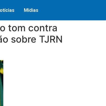
otícias
Mídias
o tom contra
ção sobre TJRN