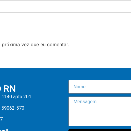
 próxima vez que eu comentar.
O RN
, 1140 apto 201
: 59062-570
47