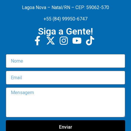
Lagoa Nova – Natal/RN – CEP: 59062-570
+55 (84) 99950-6747
Siga a Gente!
Enviar