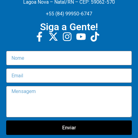
Lagoa Nova – Natal/RN – CEP: 59062-570
+55 (84) 99950-6747
Siga a Gente!
Enviar