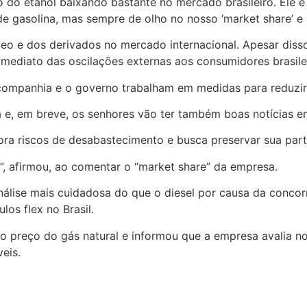
 do etanol baixando bastante no mercado brasileiro. Ele é
 gasolina, mas sempre de olho no nosso ‘market share’ e
leo e dos derivados no mercado internacional. Apesar dis
 imediato das oscilações externas aos consumidores brasile
companhia e o governo trabalham em medidas para reduzir 
e, em breve, os senhores vão ter também boas notícias em 
ra riscos de desabastecimento e busca preservar sua part
”, afirmou, ao comentar o “market share” da empresa.
álise mais cuidadosa do que o diesel por causa da concorr
los flex no Brasil.
 preço do gás natural e informou que a empresa avalia 
eis.