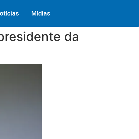
otícias
Mídias
 presidente da