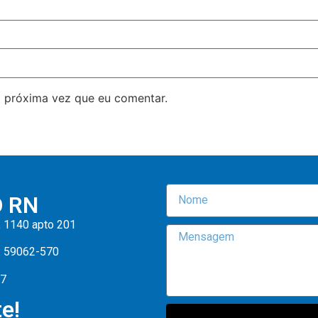
 próxima vez que eu comentar.
O RN
, 1140 apto 201
: 59062-570
47
e!