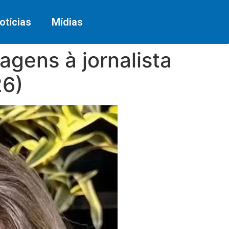
otícias
Mídias
gens à jornalista
26)