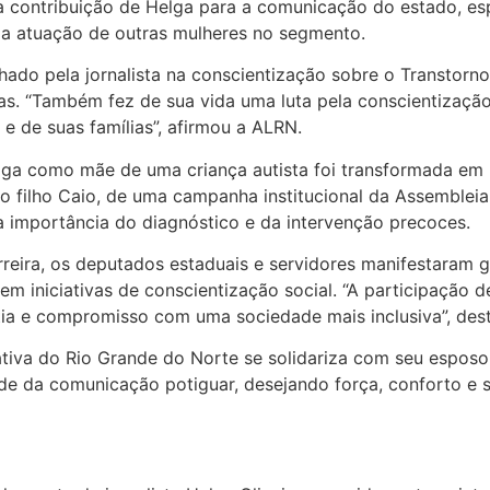
 a contribuição de Helga para a comunicação do estado, es
a a atuação de outras mulheres no segmento.
o pela jornalista na conscientização sobre o Transtorno
lias. “Também fez de sua vida uma luta pela conscientização
 e de suas famílias”, afirmou a ALRN.
elga como mãe de uma criança autista foi transformada em
 do filho Caio, de uma campanha institucional da Assemblei
a importância do diagnóstico e da intervenção precoces.
eira, os deputados estaduais e servidores manifestaram gra
 em iniciativas de conscientização social. “A participaçã
tia e compromisso com uma sociedade mais inclusiva”, des
iva do Rio Grande do Norte se solidariza com seu esposo, 
e da comunicação potiguar, desejando força, conforto e se