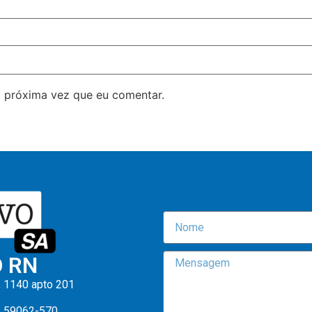
 próxima vez que eu comentar.
O RN
, 1140 apto 201
: 59062-570