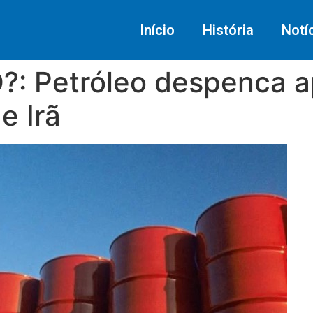
Início
História
Notí
: Petróleo despenca a
e Irã