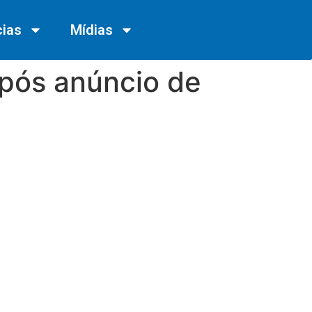
cias
Mídias
pós anúncio de