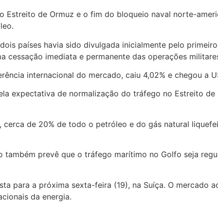
 Estreito de Ormuz e o fim do bloqueio naval norte-ameri
leo.
ois países havia sido divulgada inicialmente pelo primeiro
a cessação imediata e permanente das operações militare
eferência internacional do mercado, caiu 4,02% e chegou a 
ela expectativa de normalização do tráfego no Estreito de
ã, cerca de 20% de todo o petróleo e do gás natural lique
rdo também prevê que o tráfego marítimo no Golfo seja re
evista para a próxima sexta-feira (19), na Suíça. O merca
acionais da energia.