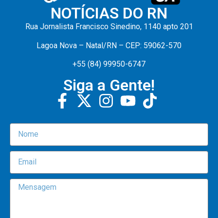
NOTÍCIAS DO RN
Rua Jornalista Francisco Sinedino, 1140 apto 201
Lagoa Nova – Natal/RN – CEP: 59062-570
+55 (84) 99950-6747
Siga a Gente!