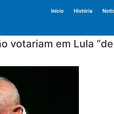
Início
História
Notí
 votariam em Lula “de 
a