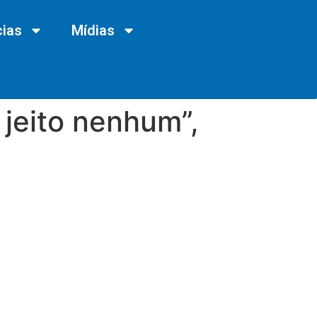
cias
Mídias
jeito nenhum”,