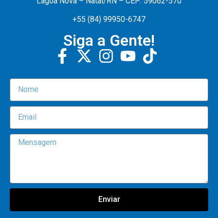
Lagoa Nova – Natal/RN – CEP: 59062-570
+55 (84) 99950-6747
Siga a Gente!
Enviar